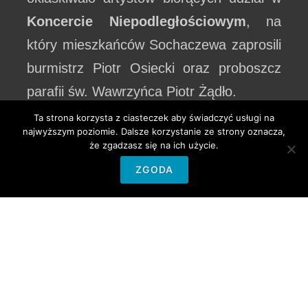
Koncercie Niepodległościowym
, na
który mieszkańców Sochaczewa zaprosili
burmistrz Piotr Osiecki oraz proboszcz
parafii św. Wawrzyńca Piotr Żądło.
Ta strona korzysta z ciasteczek aby świadczyć usługi na
Przed sochaczewską publicznością
najwyższym poziomie. Dalsze korzystanie ze strony oznacza,
że zgadzasz się na ich użycie.
wystąpili: światowej sławy tenor Bogusław
ZGODA
Morka, Ryszard Morka – bas, Ewelina
Hańska sopran, orkiestra Camerata
Mazovia pod batutą Artura
Komorowskiego. Galę prowadziła
popularna aktorka Laura Łącz recytująca
patriotyczne wiersze, w tym fragmenty