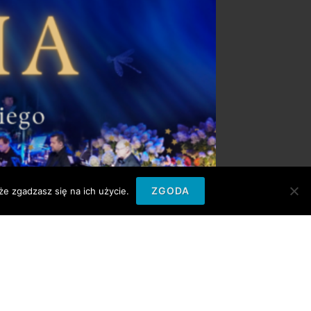
ZGODA
e zgadzasz się na ich użycie.
lowy Orkiestry Kameralnej Camerata Mazovia pod
się pod Patronatem Honorowym Burmistrza Miasta
 musicalu My Fair Lady,…