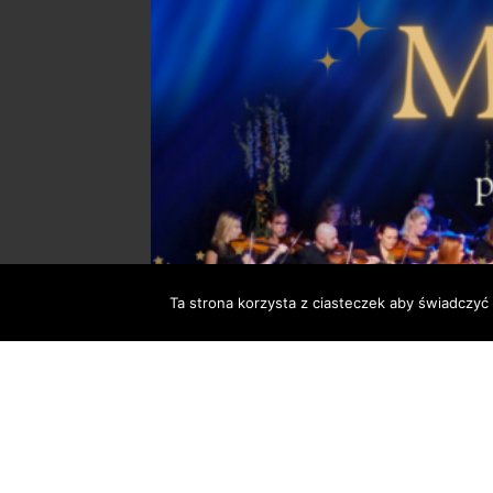
Ta strona korzysta z ciasteczek aby świadczyć 
Koncert Galowy – 20 lat orkiestry Camera
Sochaczewskie Centrum Kultury zaprasza 9 czer
dyr. Artura Komorowskiego. Będzie to koncert 
Sochaczew. W repertuarze wiele znanych i lubian