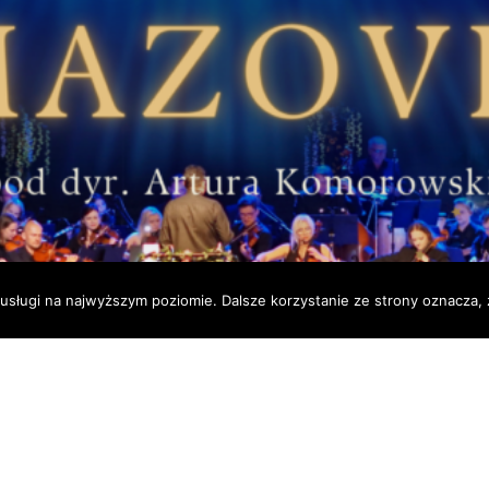
usługi na najwyższym poziomie. Dalsze korzystanie ze strony oznacza, ż
ta
wca o godz. 20.30 do amfiteatru miejskiego na wyjątkowy koncert ga
z okazji okrągłego jubileuszu 20-lecia orkiestry, który odbędzie 
ych melodii operowych i operetkowych m.in. “Przetańczyć całą noc” z