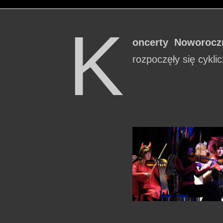
K
oncerty Noworocz
rozpoczęły się cykl